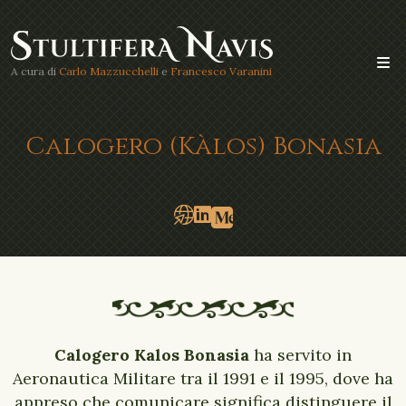
A cura di
Carlo Mazzucchelli
e
Francesco Varanini
Calogero (Kàlos) Bonasia
Calogero Kalos Bonasia
ha servito in
Aeronautica Militare tra il 1991 e il 1995, dove ha
appreso che comunicare significa distinguere il