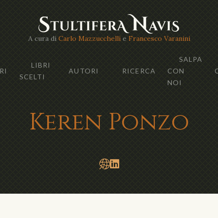
A cura di
Carlo Mazzucchelli
e
Francesco Varanini
SALPA
LIBRI
RI
AUTORI
RICERCA
CON
SCELTI
NOI
Keren Ponzo