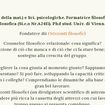
r. della mat.) e Sci. psicologiche. Formatrice filos
ilosofica (Si.c.o Nr.A2415). Phd stud. Univ. di Vienn
Fondatrce dii
Orizzonti filosofici
Counselor filosofico-relazionale: cosa significa?
zione di ciò che manca e di ciò che ci fa stare bene; 
sostegno alla crescita del gruppo.
egliere la cosa giusta al momento giusto? Sappiamo 
esentano? Si può fare, sviluppando la capacità critic
n i colleghi? Comprendiamo le dinamiche alla base d
gran bel lavorare.
zonti filosofici (un divulgatore scientifico di astro
dere più ricca la cassetta degli attrezzi con cui la
troppo spesso si presenta complesso.