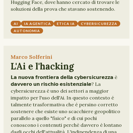
Hugging Face, dove hanno cercato di trovare le
soluzioni della prova che stavano sostenendo.
AI
IA AGENTICA
ETICA IA
CYBERSICUREZZA
AUTONOMIA
Marco Solferini
L'Ai e l'hacking
𝗟𝗮 𝗻𝘂𝗼𝘃𝗮 𝗳𝗿𝗼𝗻𝘁𝗶𝗲𝗿𝗮 𝗱𝗲𝗹𝗹𝗮 𝗰𝘆𝗯𝗲𝗿𝘀𝗶𝗰𝘂𝗿𝗲𝘇𝘇𝗮 è
𝗱𝗮𝘃𝘃𝗲𝗿𝗼 𝘂𝗻 𝗿𝗶𝘀𝗰𝗵𝗶𝗼 𝗲𝘀𝗶𝘀𝘁𝗲𝗻𝘇𝗶𝗮𝗹𝗲? La
cybersicurezza é uno dei settori a maggior
impatto per l'uso dell'Ai. In questo contesto é
talmente trasformativa che é persino corretto
sostenere che esiste uno scacchiere geopolitico
parallelo a quello "fisico" e di cui pochi
conoscono i contenuti perché davvero é lontano
dagli occhi dell'attualità. L'indipendenza di una