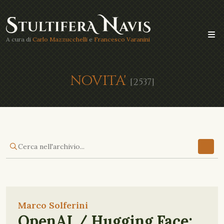
A cura di
Carlo Mazzucchelli
e
Francesco Varanini
NOVITA'
[2537]
Marco Solferini
OpenAI / Hugging Face: