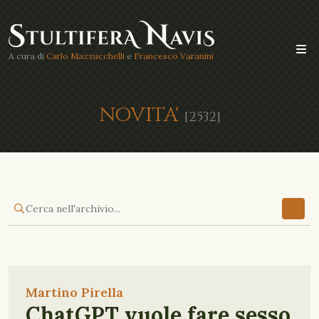
A cura di
Carlo Mazzucchelli
e
Francesco Varanini
NOVITA'
[2532]
Martino Pirella
ChatGPT vuole fare sesso