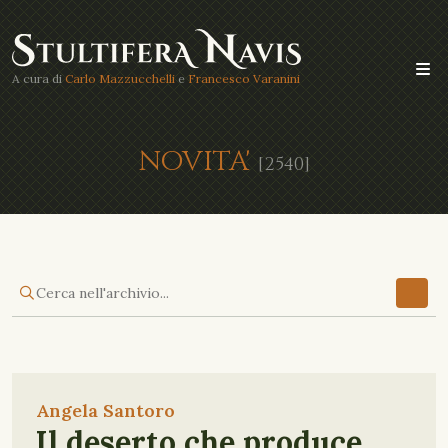
A cura di
Carlo Mazzucchelli
e
Francesco Varanini
NOVITA'
[2540]
Angela Santoro
Il deserto che produce