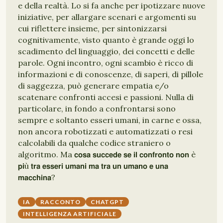
e della realtà. Lo si fa anche per ipotizzare nuove
iniziative, per allargare scenari e argomenti su
cui riflettere insieme, per sintonizzarsi
cognitivamente, visto quanto è grande oggi lo
scadimento del linguaggio, dei concetti e delle
parole. Ogni incontro, ogni scambio è ricco di
informazioni e di conoscenze, di saperi, di pillole
di saggezza, può generare empatia e/o
scatenare confronti accesi e passioni. Nulla di
particolare, in fondo a confrontarsi sono
sempre e soltanto esseri umani, in carne e ossa,
non ancora robotizzati e automatizzati o resi
calcolabili da qualche codice straniero o
algoritmo. Ma 𝗰𝗼𝘀𝗮 𝘀𝘂𝗰𝗰𝗲𝗱𝗲 𝘀𝗲 𝗶𝗹 𝗰𝗼𝗻𝗳𝗿𝗼𝗻𝘁𝗼 𝗻𝗼𝗻 è
𝗽𝗶ù 𝘁𝗿𝗮 𝗲𝘀𝘀𝗲𝗿𝗶 𝘂𝗺𝗮𝗻𝗶 𝗺𝗮 𝘁𝗿𝗮 𝘂𝗻 𝘂𝗺𝗮𝗻𝗼 𝗲 𝘂𝗻𝗮
𝗺𝗮𝗰𝗰𝗵𝗶𝗻𝗮?
IA
RACCONTO
CHATGPT
INTELLIGENZA ARTIFICIALE