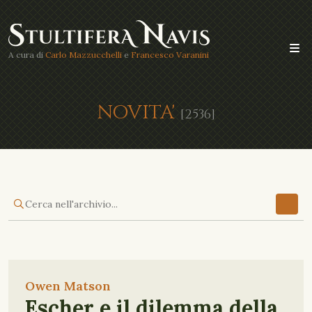
A cura di
Carlo Mazzucchelli
e
Francesco Varanini
NOVITA'
[2536]
Owen Matson
Escher e il dilemma della