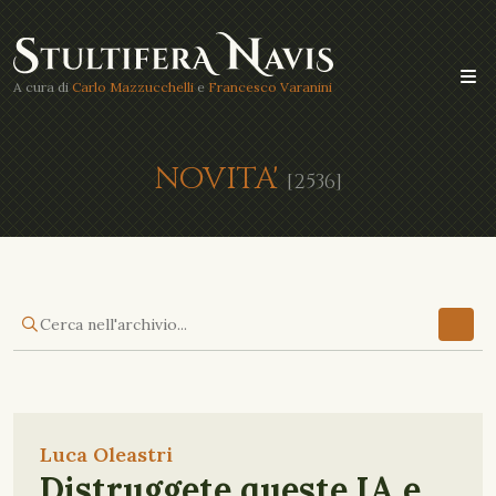
A cura di
Carlo Mazzucchelli
e
Francesco Varanini
NOVITA'
[2536]
Luca Oleastri
Distruggete queste IA e