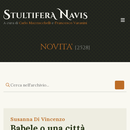
A cura di
Carlo Mazzucchelli
e
Francesco Varanini
NOVITA'
[2528]
Susanna Di Vincenzo
Babele o una città