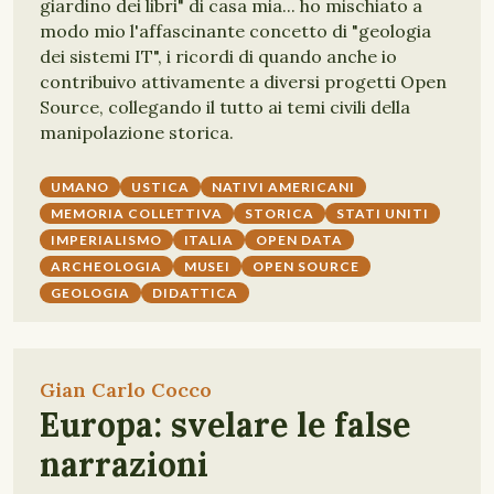
giardino dei libri" di casa mia... ho mischiato a
modo mio l'affascinante concetto di "geologia
dei sistemi IT", i ricordi di quando anche io
contribuivo attivamente a diversi progetti Open
Source, collegando il tutto ai temi civili della
manipolazione storica.
UMANO
USTICA
NATIVI AMERICANI
MEMORIA COLLETTIVA
STORICA
STATI UNITI
IMPERIALISMO
ITALIA
OPEN DATA
ARCHEOLOGIA
MUSEI
OPEN SOURCE
GEOLOGIA
DIDATTICA
Gian Carlo Cocco
Europa: svelare le false
narrazioni