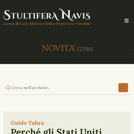
A cura di
Carlo Mazzucchelli
e
Francesco Varanini
NOVITA'
[2536]
Guido Tahra
Perché gli Stati Uniti