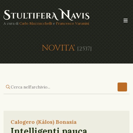
A cura di
Carlo Mazzucchelli
e
Francesco Varanini
NOVITA'
[2537]
Calogero (Kàlos) Bonasia
Intelligenti pauca