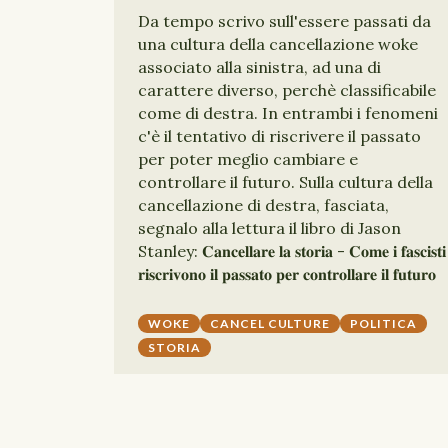
Da tempo scrivo sull'essere passati da
una cultura della cancellazione woke
associato alla sinistra, ad una di
carattere diverso, perchè classificabile
come di destra. In entrambi i fenomeni
c'è il tentativo di riscrivere il passato
per poter meglio cambiare e
controllare il futuro. Sulla cultura della
cancellazione di destra, fasciata,
segnalo alla lettura il libro di Jason
Stanley: 𝐂𝐚𝐧𝐜𝐞𝐥𝐥𝐚𝐫𝐞 𝐥𝐚 𝐬𝐭𝐨𝐫𝐢𝐚 - 𝐂𝐨𝐦𝐞 𝐢 𝐟𝐚𝐬𝐜𝐢𝐬𝐭𝐢
𝐫𝐢𝐬𝐜𝐫𝐢𝐯𝐨𝐧𝐨 𝐢𝐥 𝐩𝐚𝐬𝐬𝐚𝐭𝐨 𝐩𝐞𝐫 𝐜𝐨𝐧𝐭𝐫𝐨𝐥𝐥𝐚𝐫𝐞 𝐢𝐥 𝐟𝐮𝐭𝐮𝐫𝐨
WOKE
CANCEL CULTURE
POLITICA
STORIA