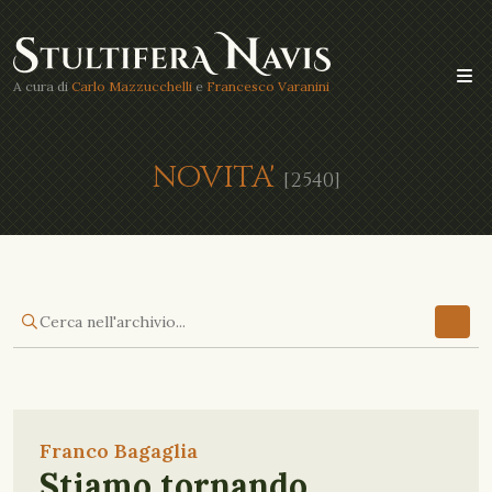
A cura di
Carlo Mazzucchelli
e
Francesco Varanini
NOVITA'
[2540]
Franco Bagaglia
Stiamo tornando