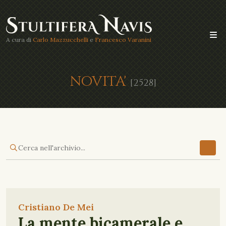
A cura di
Carlo Mazzucchelli
e
Francesco Varanini
NOVITA'
[2528]
Cristiano De Mei
La mente bicamerale e