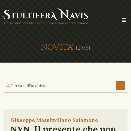
A cura di
Carlo Mazzucchelli
e
Francesco Varanini
NOVITA'
[2536]
Giuseppe Massimiliano Salamone
ΝΥΝ. Il presente che non