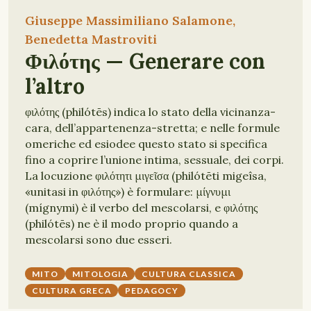
Giuseppe Massimiliano Salamone,
Benedetta Mastroviti
Φιλότης — Generare con
l’altro
φιλότης (philótēs) indica lo stato della vicinanza-
cara, dell’appartenenza-stretta; e nelle formule
omeriche ed esiodee questo stato si specifica
fino a coprire l’unione intima, sessuale, dei corpi.
La locuzione φιλότητι μιγεῖσα (philótēti migeîsa,
«unitasi in φιλότης») è formulare: μίγνυμι
(mígnymi) è il verbo del mescolarsi, e φιλότης
(philótēs) ne è il modo proprio quando a
mescolarsi sono due esseri.
MITO
MITOLOGIA
CULTURA CLASSICA
CULTURA GRECA
PEDAGOCY