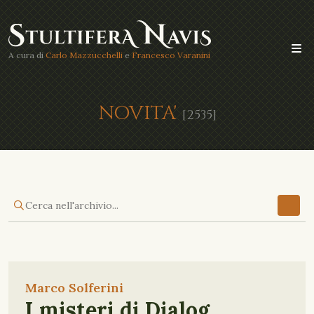
A cura di
Carlo Mazzucchelli
e
Francesco Varanini
NOVITA'
[2535]
Marco Solferini
I misteri di Dialog