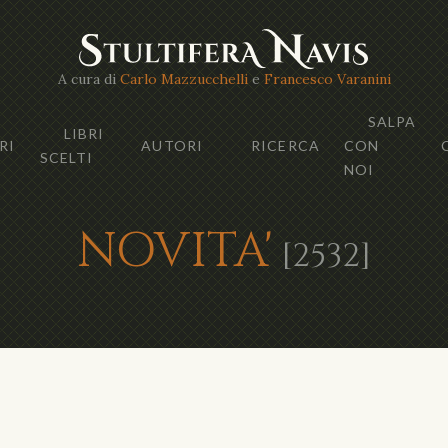
A cura di
Carlo Mazzucchelli
e
Francesco Varanini
SALPA
LIBRI
RI
AUTORI
RICERCA
CON
SCELTI
NOI
NOVITA'
[2532]