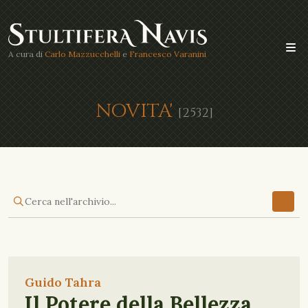
A cura di
Carlo Mazzucchelli
e
Francesco Varanini
NOVITA'
[2532]
Guido Tahra
Il Potere della Bellezza