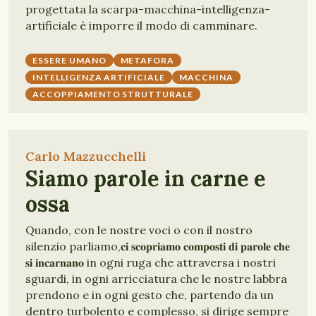
progettata la scarpa-macchina-intelligenza-
artificiale è imporre il modo di camminare.
ESSERE UMANO
METAFORA
INTELLIGENZA ARTIFICIALE
MACCHINA
ACCOPPIAMENTO STRUTTURALE
Carlo Mazzucchelli
Siamo parole in carne e
ossa
Quando, con le nostre voci o con il nostro
silenzio parliamo,𝐜𝐢 𝐬𝐜𝐨𝐩𝐫𝐢𝐚𝐦𝐨 𝐜𝐨𝐦𝐩𝐨𝐬𝐭𝐢 𝐝𝐢 𝐩𝐚𝐫𝐨𝐥𝐞 𝐜𝐡𝐞
𝐬𝐢 𝐢𝐧𝐜𝐚𝐫𝐧𝐚𝐧𝐨 in ogni ruga che attraversa i nostri
sguardi, in ogni arricciatura che le nostre labbra
prendono e in ogni gesto che, partendo da un
dentro turbolento e complesso, si dirige sempre