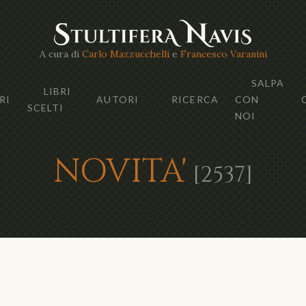
A cura di
Carlo Mazzucchelli
e
Francesco Varanini
SALPA
LIBRI
RI
AUTORI
RICERCA
CON
SCELTI
NOI
NOVITA'
[2537]