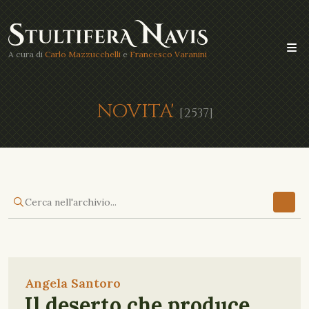
A cura di
Carlo Mazzucchelli
e
Francesco Varanini
NOVITA'
[2537]
Angela Santoro
Il deserto che produce