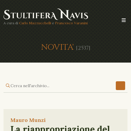
A cura di
Carlo Mazzucchelli
e
Francesco Varanini
NOVITA'
[2537]
Mauro Munzi
La riappropriazione del