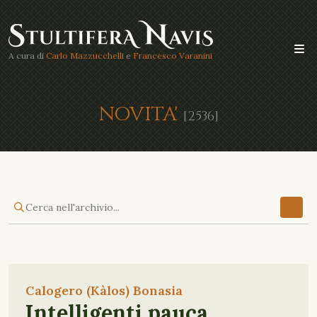
A cura di
Carlo Mazzucchelli
e
Francesco Varanini
NOVITA'
[2536]
Calogero (Kàlos) Bonasia
Intelligenti pauca