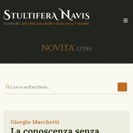
A cura di
Carlo Mazzucchelli
e
Francesco Varanini
NOVITA'
[2536]
Giorgio Marchetti
La conoscenza senza