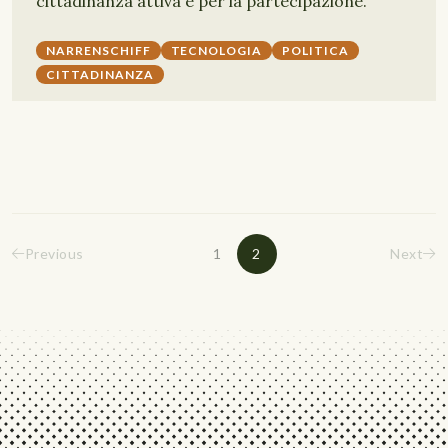
cittadinanza attiva e per la partecipazione.
NARRENSCHIFF
TECNOLOGIA
POLITICA
CITTADINANZA
Previous
1
2
Next