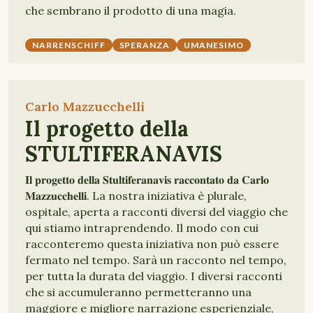
che sembrano il prodotto di una magia.
NARRENSCHIFF
SPERANZA
UMANESIMO
Carlo Mazzucchelli
Il progetto della
STULTIFERANAVIS
𝐈𝐥 𝐩𝐫𝐨𝐠𝐞𝐭𝐭𝐨 𝐝𝐞𝐥𝐥𝐚 𝐒𝐭𝐮𝐥𝐭𝐢𝐟𝐞𝐫𝐚𝐧𝐚𝐯𝐢𝐬 𝐫𝐚𝐜𝐜𝐨𝐧𝐭𝐚𝐭𝐨 𝐝𝐚 𝐂𝐚𝐫𝐥𝐨
𝐌𝐚𝐳𝐳𝐮𝐜𝐜𝐡𝐞𝐥𝐥𝐢. La nostra iniziativa è plurale,
ospitale, aperta a racconti diversi del viaggio che
qui stiamo intraprendendo. Il modo con cui
racconteremo questa iniziativa non può essere
fermato nel tempo. Sarà un racconto nel tempo,
per tutta la durata del viaggio. I diversi racconti
che si accumuleranno permetteranno una
maggiore e migliore narrazione esperienziale,