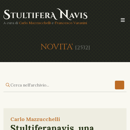
A cura di
Carlo Mazzucchelli
e
Francesco Varanini
NOVITA'
[2532]
Carlo Mazzucchelli
Stultiferanavis, una