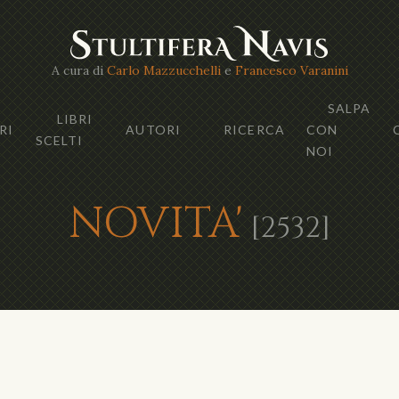
A cura di
Carlo Mazzucchelli
e
Francesco Varanini
SALPA
LIBRI
RI
AUTORI
RICERCA
CON
SCELTI
NOI
NOVITA'
[2532]