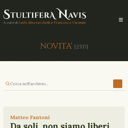
A cura di
Carlo Mazzucchelli
e
Francesco Varanini
NOVITA'
[2537]
Matteo Fantoni
Da soli, non siamo liberi.