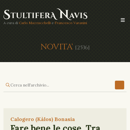
A cura di
Carlo Mazzucchelli
e
Francesco Varanini
NOVITA'
[2536]
Calogero (Kàlos) Bonasia
Fare bene le cose. Tra