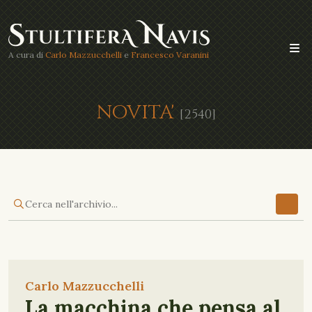
A cura di
Carlo Mazzucchelli
e
Francesco Varanini
NOVITA'
[2540]
Carlo Mazzucchelli
La macchina che pensa al