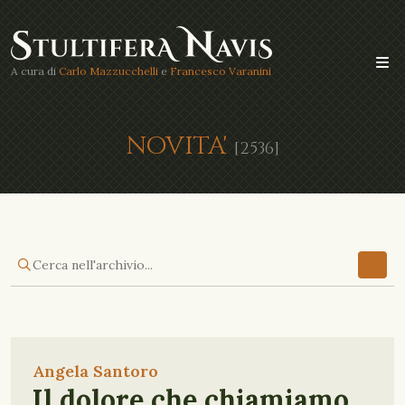
A cura di
Carlo Mazzucchelli
e
Francesco Varanini
NOVITA'
[2536]
Angela Santoro
Il dolore che chiamiamo