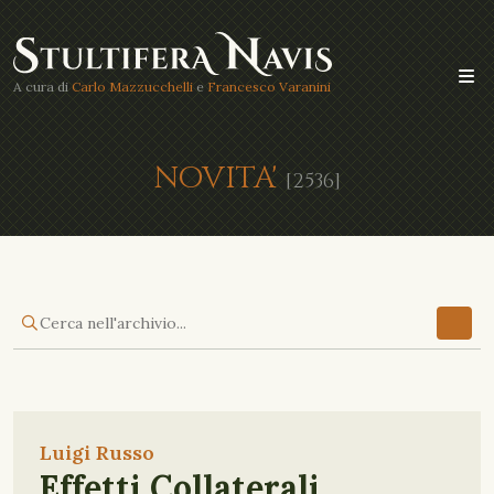
A cura di
Carlo Mazzucchelli
e
Francesco Varanini
NOVITA'
[2536]
Luigi Russo
Effetti Collaterali