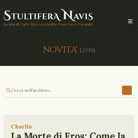
A cura di
Carlo Mazzucchelli
e
Francesco Varanini
NOVITA'
[2539]
Charlin
La Morte di Eros: Come la