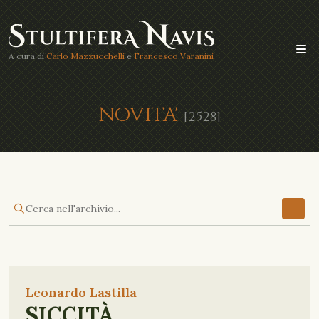
A cura di
Carlo Mazzucchelli
e
Francesco Varanini
NOVITA'
[2528]
Leonardo Lastilla
SICCITÀ