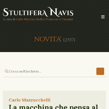
A cura di
Carlo Mazzucchelli
e
Francesco Varanini
NOVITA'
[2537]
Carlo Mazzucchelli
La macchina che pensa al