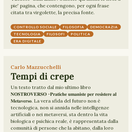
pie' pagina, che contengono, per ogni frase
citata tra virgolette, la precisa fonte.
CONTROLLO SOCIALE
FILOSOFIA
DEMOCRAZIA
TECNOLOGIA
FILOSOFI
POLITICA
ERA DIGITALE
Carlo Mazzucchelli
Tempi di crepe
Un testo tratto dal mio ultimo libro
𝐍𝐎𝐒𝐓𝐑𝐎𝐕𝐄𝐑𝐒𝐎 -𝐏𝐫𝐚𝐭𝐢𝐜𝐡𝐞 𝐮𝐦𝐚𝐧𝐢𝐬𝐭𝐞 𝐩𝐞𝐫 𝐫𝐞𝐬𝐢𝐬𝐭𝐞𝐫𝐞 𝐚𝐥
𝐌𝐞𝐭𝐚𝐯𝐞𝐫𝐬𝐨. La vera sfida del futuro non è
tecnologica, non si annida nelle intelligenze
artificiali o nei metaversi, sta dentro la vita
biologica e psichica reale, è rappresentata dalla
comunità di persone che la abitano, dalla loro