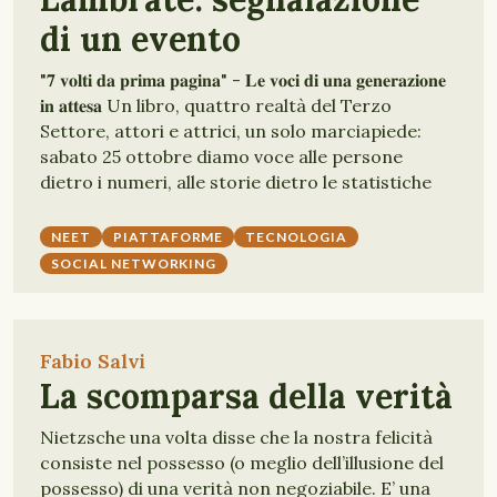
di un evento
"𝟕 𝐯𝐨𝐥𝐭𝐢 𝐝𝐚 𝐩𝐫𝐢𝐦𝐚 𝐩𝐚𝐠𝐢𝐧𝐚" - 𝐋𝐞 𝐯𝐨𝐜𝐢 𝐝𝐢 𝐮𝐧𝐚 𝐠𝐞𝐧𝐞𝐫𝐚𝐳𝐢𝐨𝐧𝐞
𝐢𝐧 𝐚𝐭𝐭𝐞𝐬𝐚 Un libro, quattro realtà del Terzo
Settore, attori e attrici, un solo marciapiede:
sabato 25 ottobre diamo voce alle persone
dietro i numeri, alle storie dietro le statistiche
NEET
PIATTAFORME
TECNOLOGIA
SOCIAL NETWORKING
Fabio Salvi
La scomparsa della verità
Nietzsche una volta disse che la nostra felicità
consiste nel possesso (o meglio dell’illusione del
possesso) di una verità non negoziabile. E’ una