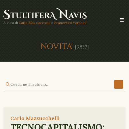
A cura di
Carlo Mazzucchelli
e
Francesco Varanini
NOVITA'
[2537]
Carlo Mazzucchelli
TECNOCAPITALISMO: