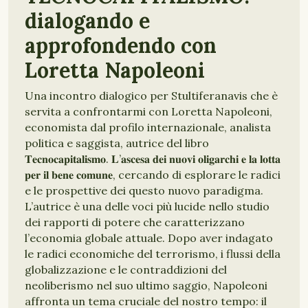
dialogando e
approfondendo con
Loretta Napoleoni
Una incontro dialogico per Stultiferanavis che è
servita a confrontarmi con Loretta Napoleoni,
economista dal profilo internazionale, analista
politica e saggista, autrice del libro
𝐓𝐞𝐜𝐧𝐨𝐜𝐚𝐩𝐢𝐭𝐚𝐥𝐢𝐬𝐦𝐨. 𝐋’𝐚𝐬𝐜𝐞𝐬𝐚 𝐝𝐞𝐢 𝐧𝐮𝐨𝐯𝐢 𝐨𝐥𝐢𝐠𝐚𝐫𝐜𝐡𝐢 𝐞 𝐥𝐚 𝐥𝐨𝐭𝐭𝐚
𝐩𝐞𝐫 𝐢𝐥 𝐛𝐞𝐧𝐞 𝐜𝐨𝐦𝐮𝐧𝐞, cercando di esplorare le radici
e le prospettive dei questo nuovo paradigma.
L’autrice è una delle voci più lucide nello studio
dei rapporti di potere che caratterizzano
l’economia globale attuale. Dopo aver indagato
le radici economiche del terrorismo, i flussi della
globalizzazione e le contraddizioni del
neoliberismo nel suo ultimo saggio, Napoleoni
affronta un tema cruciale del nostro tempo: il