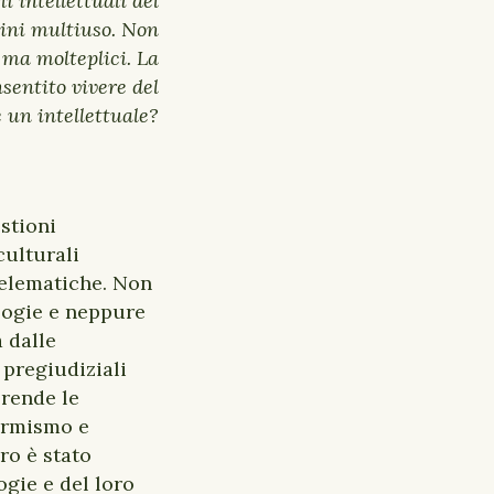
i intellettuali del
mini multiuso. Non
 ma molteplici. La
nsentito vivere del
 un intellettuale?
estioni
culturali
 telematiche. Non
logie e neppure
 dalle
 pregiudiziali
prende le
formismo e
bro è stato
ogie e del loro