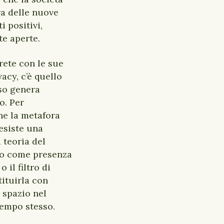
a delle nuove
i positivi,
te aperte.
 rete con le sue
acy, c’è quello
sso genera
o. Per
he la metafora
 esiste una
 teoria del
so come presenza
 il filtro di
tituirla con
 spazio nel
 tempo stesso.