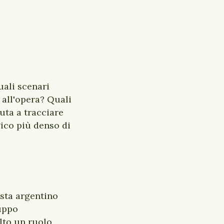
uali scenari
all'opera? Quali
uta a tracciare
ico più denso di
ista argentino
uppo
lto un ruolo