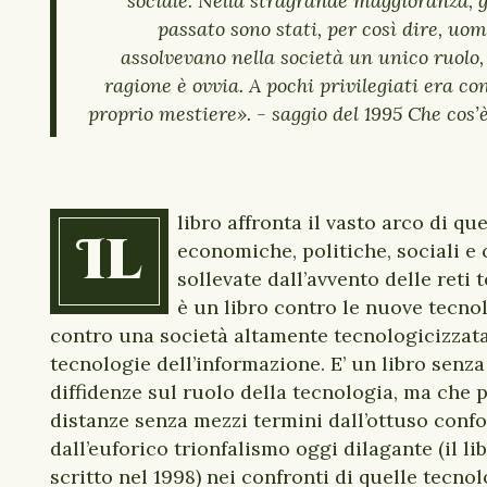
sociale. Nella stragrande maggioranza, gl
passato sono stati, per così dire, uo
assolvevano nella società un unico ruolo,
ragione è ovvia. A pochi privilegiati era co
proprio mestiere». -
saggio del 1995
Che cos’è
libro affronta il vasto arco di qu
Il
economiche, politiche, sociali e 
sollevate dall’avvento delle reti
è un libro contro le nuove tecno
contro una società altamente tecnologicizzata
tecnologie dell’informazione. E’ un libro senza
diffidenze sul ruolo della tecnologia, ma che 
distanze senza mezzi termini dall’ottuso con
dall’euforico trionfalismo oggi dilagante (il li
scritto nel 1998) nei confronti di quelle tecnol