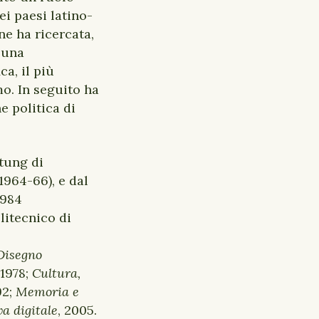
i paesi latino-
ne ha ricercata,
 una
a, il più
o. In seguito ha
e politica di
tung di
1964-66), e dal
1984
litecnico di
Disegno
 1978;
Cultura,
92;
Memoria e
va digitale
, 2005.