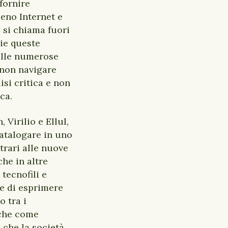
fornire
meno Internet e
 si chiama fuori
ie queste
sulle numerose
 non navigare
isi critica e non
ica.
 Virilio e Ellul,
atalogare in uno
trari alle nuove
che in altre
tecnofili e
e di esprimere
o tra i
iche come
 che la società