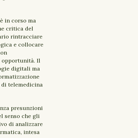
è in corso ma
e critica del
ario rintracciare
ogica e collocare
non
 opportunità. Il
gie digitali ma
formatizzazione
, di telemedicina
senza presunzioni
el senso che gli
tivo di analizzare
ormatica, intesa