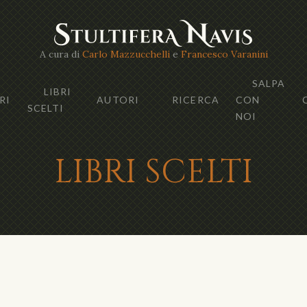
A cura di
Carlo Mazzucchelli
e
Francesco Varanini
SALPA
LIBRI
RI
AUTORI
RICERCA
CON
SCELTI
NOI
LIBRI SCELTI