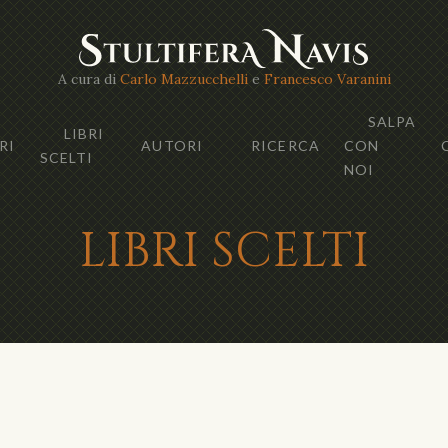
A cura di
Carlo Mazzucchelli
e
Francesco Varanini
SALPA
LIBRI
RI
AUTORI
RICERCA
CON
SCELTI
NOI
LIBRI SCELTI