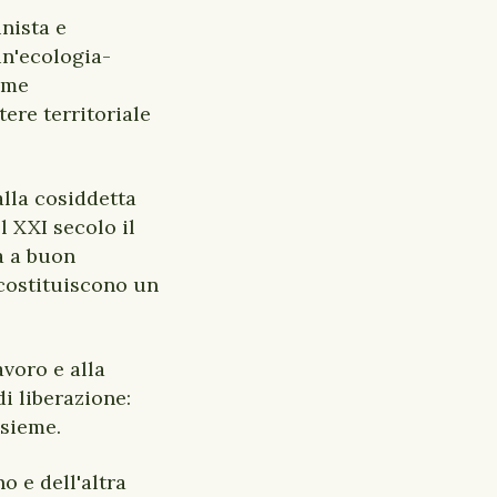
nista e
un'ecologia-
eme
tere territoriale
alla cosiddetta
 XXI secolo il
ra a buon
 costituiscono un
avoro e alla
i liberazione:
nsieme.
o e dell'altra