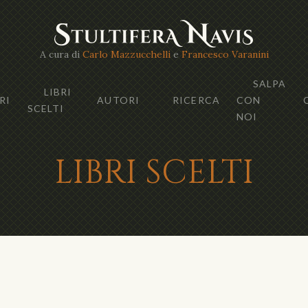
A cura di
Carlo Mazzucchelli
e
Francesco Varanini
SALPA
LIBRI
RI
AUTORI
RICERCA
CON
SCELTI
NOI
LIBRI SCELTI