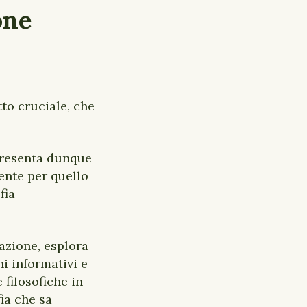
one
to cruciale, che
 presenta dunque
ente per quello
fia
mazione, esplora
i informativi e
filosofiche in
fia che sa