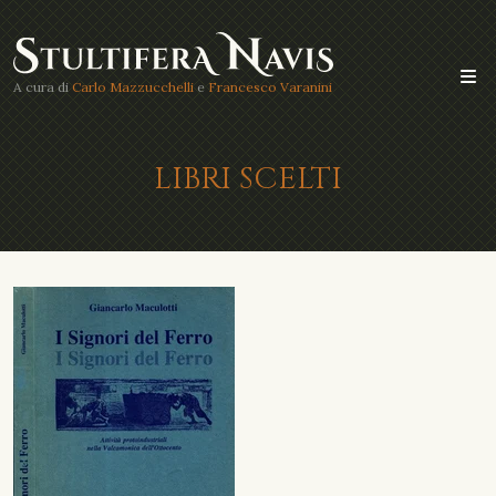
A cura di
Carlo Mazzucchelli
e
Francesco Varanini
LIBRI SCELTI