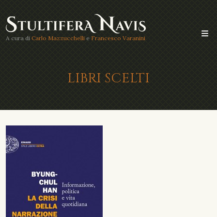
A cura di
Carlo Mazzucchelli
e
Francesco Varanini
LIBRI SCELTI