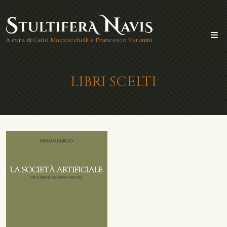
A cura di
Carlo Mazzucchelli
e
Francesco Varanini
LIBRI SCELTI