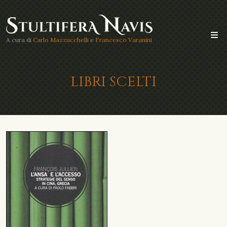
A cura di
Carlo Mazzucchelli
e
Francesco Varanini
LIBRI SCELTI