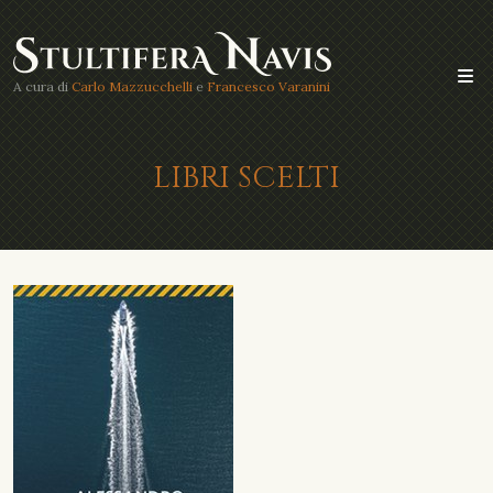
A cura di
Carlo Mazzucchelli
e
Francesco Varanini
LIBRI SCELTI