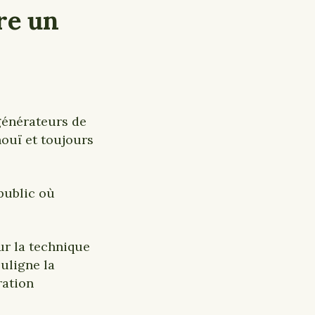
re un
générateurs de
ouï et toujours
 public où
ur la technique
ouligne la
ration