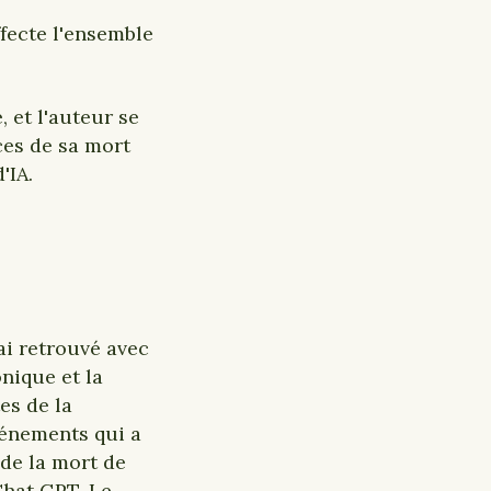
ffecte l'ensemble
, et l'auteur se
ces de sa mort
'IA.
’ai retrouvé avec
onique et la
es de la
vénements qui a
 de la mort de
Chat GPT. Le