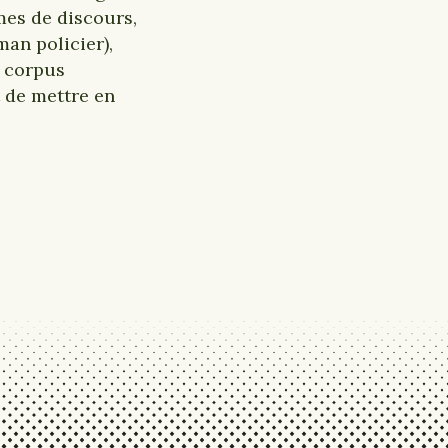
rmes de discours,
man policier),
s corpus
 de mettre en