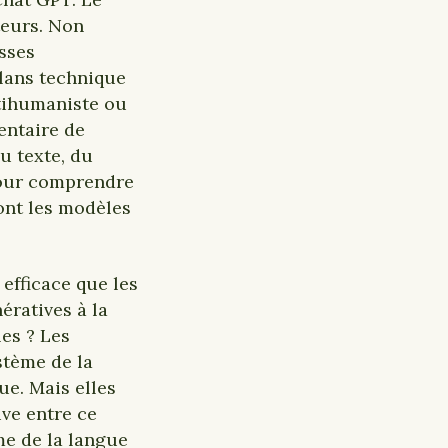
teurs. Non
sses
plans technique
tihumaniste ou
entaire de
u texte, du
pour comprendre
ont les modèles
 efficace que les
ratives à la
es ? Les
stème de la
ue. Mais elles
ve entre ce
me de la langue