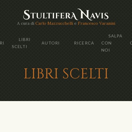
A cura di
Carlo Mazzucchelli
e
Francesco Varanini
SALPA
LIBRI
RI
AUTORI
RICERCA
CON
SCELTI
NOI
LIBRI SCELTI