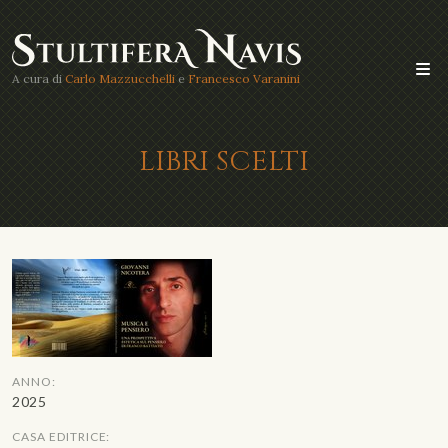
A cura di
Carlo Mazzucchelli
e
Francesco Varanini
LIBRI SCELTI
ANNO:
2025
CASA EDITRICE: