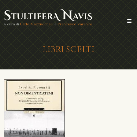
A cura di
Carlo Mazzucchelli
e
Francesco Varanini
LIBRI SCELTI