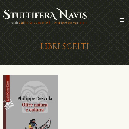
A cura di
Carlo Mazzucchelli
e
Francesco Varanini
LIBRI SCELTI