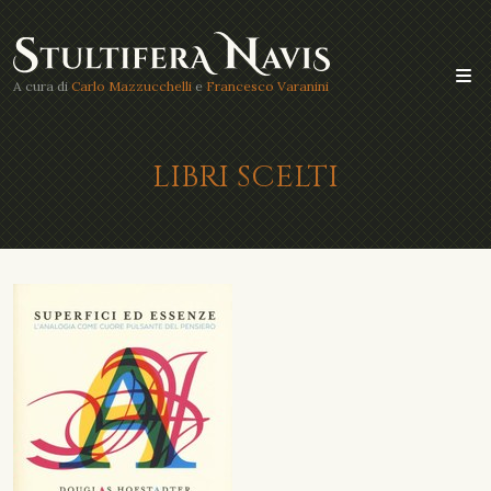
A cura di
Carlo Mazzucchelli
e
Francesco Varanini
LIBRI SCELTI