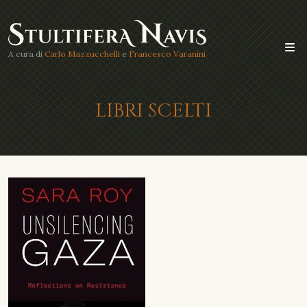
A cura di
Carlo Mazzucchelli
e
Francesco Varanini
LIBRI SCELTI