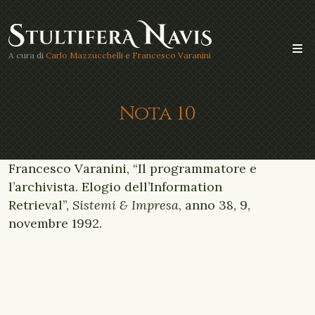
A cura di
Carlo Mazzucchelli
e
Francesco Varanini
Nota 10
Francesco Varanini, “Il programmatore e
l’archivista. Elogio dell’Information
Retrieval”,
Sistemi & Impresa
, anno 38, 9,
novembre 1992.