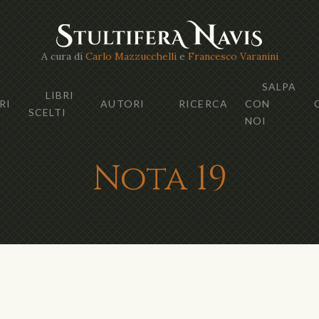
A cura di
Carlo Mazzucchelli
e
Francesco Varanini
SALPA
LIBRI
RI
AUTORI
RICERCA
CON
SCELTI
NOI
Nota 19