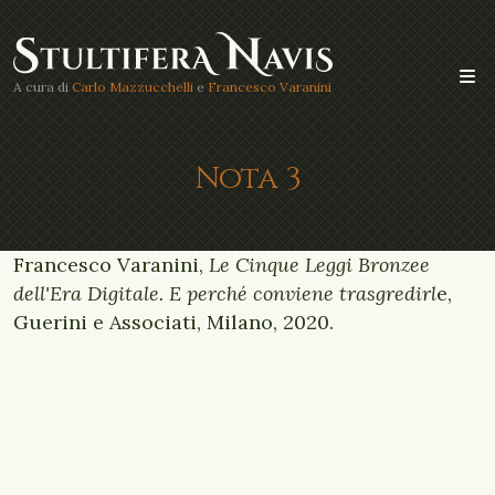
A cura di
Carlo Mazzucchelli
e
Francesco Varanini
Nota 3
Francesco Varanini,
Le Cinque Leggi Bronzee
dell'Era Digitale. E perché conviene trasgredirl
e,
Guerini e Associati, Milano, 2020.